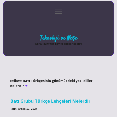
menüyü
Anasayfa
Gizlilik Politikası
Yasal Uyarı
aç
Hakkımızda
Teknoloji ve Neşe
Dijital dünyada keyifli bilgiler keşfet!
Etiket:
Batı Türkçesinin günümüzdeki yazı dilleri
nelerdir
Batı Grubu Türkçe Lehçeleri Nelerdir
Tarih: Aralık 13, 2024