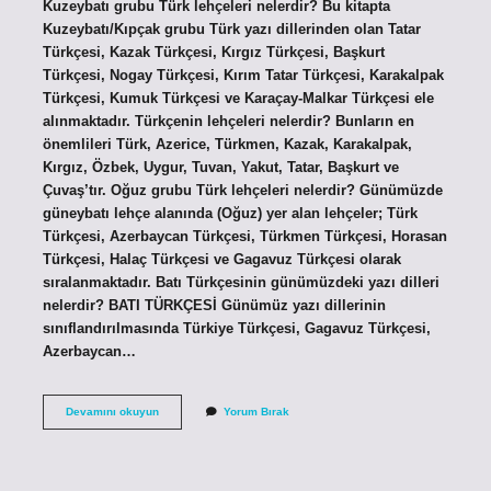
Kuzeybatı grubu Türk lehçeleri nelerdir? Bu kitapta
Kuzeybatı/Kıpçak grubu Türk yazı dillerinden olan Tatar
Türkçesi, Kazak Türkçesi, Kırgız Türkçesi, Başkurt
Türkçesi, Nogay Türkçesi, Kırım Tatar Türkçesi, Karakalpak
Türkçesi, Kumuk Türkçesi ve Karaçay-Malkar Türkçesi ele
alınmaktadır. Türkçenin lehçeleri nelerdir? Bunların en
önemlileri Türk, Azerice, Türkmen, Kazak, Karakalpak,
Kırgız, Özbek, Uygur, Tuvan, Yakut, Tatar, Başkurt ve
Çuvaş’tır. Oğuz grubu Türk lehçeleri nelerdir? Günümüzde
güneybatı lehçe alanında (Oğuz) yer alan lehçeler; Türk
Türkçesi, Azerbaycan Türkçesi, Türkmen Türkçesi, Horasan
Türkçesi, Halaç Türkçesi ve Gagavuz Türkçesi olarak
sıralanmaktadır. Batı Türkçesinin günümüzdeki yazı dilleri
nelerdir? BATI TÜRKÇESİ Günümüz yazı dillerinin
sınıflandırılmasında Türkiye Türkçesi, Gagavuz Türkçesi,
Azerbaycan…
Batı
Devamını okuyun
Yorum Bırak
Grubu
Türkçe
Lehçeleri
Nelerdir