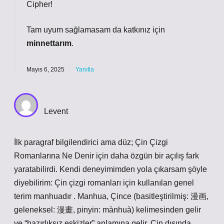
Cipher!
Tam uyum sağlamasam da katkınız için
minnettarım
.
Mayıs 6, 2025
Yanıtla
Levent
İlk paragraf bilgilendirici ama düz; Çin Çizgi
Romanlarına Ne Denir için daha özgün bir açılış fark
yaratabilirdi. Kendi deneyimimden yola çıkarsam şöyle
diyebilirim: Çin çizgi romanları için kullanılan genel
terim manhuadır . Manhua, Çince (basitleştirilmiş: 漫画,
geleneksel: 漫畫, pinyin: mànhuà) kelimesinden gelir
ve “hazırlıksız eskizler” anlamına gelir. Çin dışında,