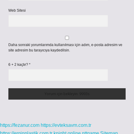
Web Sitesi
Daha sonraki yorumlarımda kullanılması için adım, e-posta adresim ve
site adresim bu tarayıcıya kaydedilsin.
6 + 2 kaçtır?
*
https://fezanur.com
https://evteksavm.com.tr
https://erginplastik.com.tr
knight online
nttgame
Sitemap