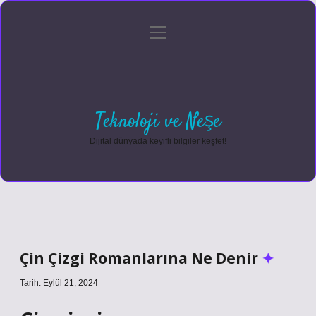
menüyü
Anasayfa
Gizlilik Politikası
Yasal Uyarı
aç
Hakkımızda
Teknoloji ve Neşe
Dijital dünyada keyifli bilgiler keşfet!
Çin Çizgi Romanlarına Ne Denir
Tarih: Eylül 21, 2024