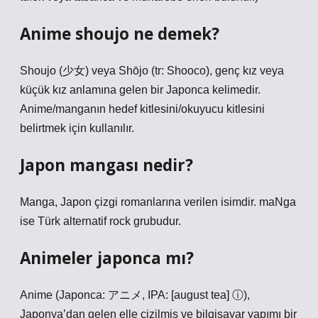
Anime shoujo ne demek?
Shoujo (少女) veya Shōjo (tr: Shooco), genç kız veya
küçük kız anlamına gelen bir Japonca kelimedir.
Anime/manganın hedef kitlesini/okuyucu kitlesini
belirtmek için kullanılır.
Japon mangası nedir?
Manga, Japon çizgi romanlarına verilen isimdir. maNga
ise Türk alternatif rock grubudur.
Animeler japonca mı?
Anime (Japonca: アニメ, IPA: [august tea] ⓘ),
Japonya’dan gelen elle çizilmiş ve bilgisayar yapımı bir