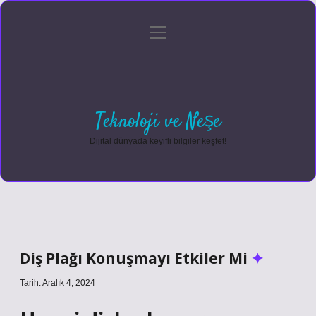
menüyü
Anasayfa
Gizlilik Politikası
Yasal Uyarı
aç
Hakkımızda
Teknoloji ve Neşe
Dijital dünyada keyifli bilgiler keşfet!
Diş Plağı Konuşmayı Etkiler Mi
Tarih: Aralık 4, 2024