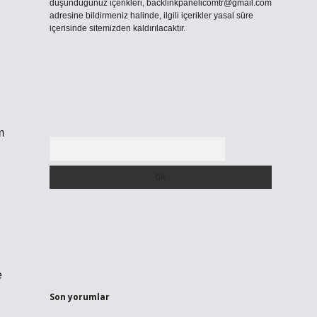
düşündüğünüz içerikleri,
backlinkpanelicomtr@gmail.com
adresine bildirmeniz halinde, ilgili içerikler yasal süre
içerisinde sitemizden kaldırılacaktır.
m
Arama
e
Son yorumlar