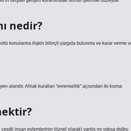
iaget’in bilişsel gelişim kuramındaki somut işlemsel düzeyde
ı nedir?
kötü konularına ilişkin bilinçli yargıda bulunma ve karar verme v
en alandır. Ahlak kuralları “evrensellik” açısından iki kısma
ektir?
dan çeşitli insan eylemlerinin (öznel olarak) yanlış mı yoksa doğru