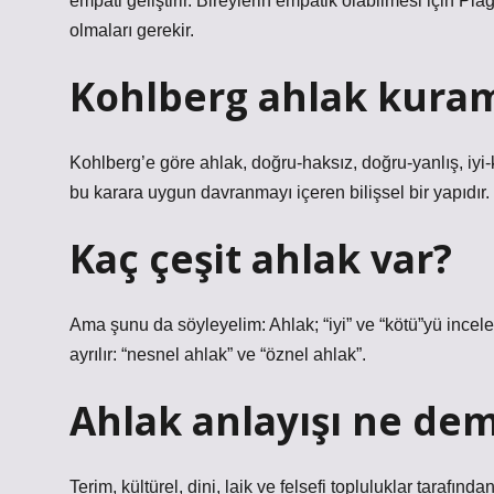
empati geliştirir. Bireylerin empatik olabilmesi için P
olmaları gerekir.
Kohlberg ahlak kuram
Kohlberg’e göre ahlak, doğru-haksız, doğru-yanlış, iyi-
bu karara uygun davranmayı içeren bilişsel bir yapıdır.
Kaç çeşit ahlak var?
Ama şunu da söyleyelim: Ahlak; “iyi” ve “kötü”yü inceley
ayrılır: “nesnel ahlak” ve “öznel ahlak”.
Ahlak anlayışı ne dem
Terim, kültürel, dini, laik ve felsefi topluluklar tarafın