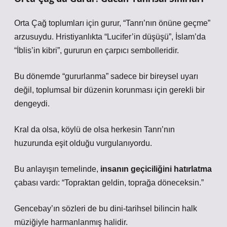
Orta Çağ toplumları için gurur, “Tanrı’nın önüne geçme”
arzusuydu. Hristiyanlıkta “Lucifer’in düşüşü”, İslam’da
“İblis’in kibri”, gururun en çarpıcı sembolleridir.
Bu dönemde “gururlanma” sadece bir bireysel uyarı
değil, toplumsal bir düzenin korunması için gerekli bir
dengeydi.
Kral da olsa, köylü de olsa herkesin Tanrı’nın
huzurunda eşit olduğu vurgulanıyordu.
Bu anlayışın temelinde,
insanın geçiciliğini hatırlatma
çabası vardı:
“Topraktan geldin, toprağa döneceksin.”
Gencebay’ın sözleri de bu dini-tarihsel bilincin halk
müziğiyle harmanlanmış halidir.