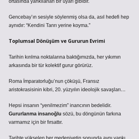
ortasında yankılanan bir uyarı gibidir.
Gencebay’ın sesiyle söylenmiş olsa da, asıl hedefi hep
aynıdır: “Kendini Tanrı yerine koyma.”
Toplumsal Dönüşüm ve Gururun Evrimi
Tarihin kırılma noktalarına baktığımızda, her yıkımın
arkasında bir tür kolektif gurur görürüz.
Roma İmparatorluğu’nun çöküşü, Fransız
aristokrasisinin kibri, 20. yüzyılın ideolojik savaşları…
Hepsi insanın “yenilmezim” inancının bedelidir.
Gururlanma insanoğlu
sözü, bu döngünün farkına
varmamız için bir fırsattır.
Tarihte yükselen her medeniyetin sonunda aynı yankı