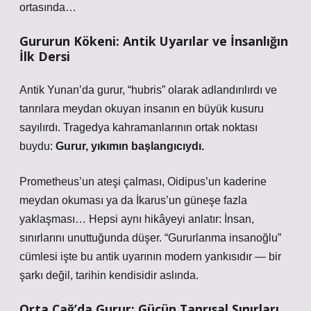
ortasında…
Gururun Kökeni: Antik Uyarılar ve İnsanlığın
İlk Dersi
Antik Yunan’da gurur, “hubris” olarak adlandırılırdı ve
tanrılara meydan okuyan insanın en büyük kusuru
sayılırdı. Tragedya kahramanlarının ortak noktası
buydu:
Gurur, yıkımın başlangıcıydı.
Prometheus’un ateşi çalması, Oidipus’un kaderine
meydan okuması ya da İkarus’un güneşe fazla
yaklaşması… Hepsi aynı hikâyeyi anlatır: İnsan,
sınırlarını unuttuğunda düşer.
“Gururlanma insanoğlu”
cümlesi işte bu antik uyarının modern yankısıdır — bir
şarkı değil, tarihin kendisidir aslında.
Orta Çağ’da Gurur: Gücün Tanrısal Sınırları