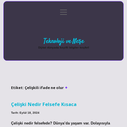
menüyü
Anasayfa
Gizlilik Politikası
Yasal Uyarı
aç
Hakkımızda
Teknoloji ve Neşe
Dijital dünyada keyifli bilgiler keşfet!
Etiket:
Çelişkili ifade ne olur
Çelişki Nedir Felsefe Kısaca
Tarih: Eylül 18, 2024
Çelişki nedir felsefede? Dünya’da yaşam var. Dolayısıyla