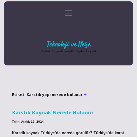
menüyü
Anasayfa
Gizlilik Politikası
Yasal Uyarı
aç
Hakkımızda
Teknoloji ve Neşe
Dijital dünyada keyifli bilgiler keşfet!
Etiket:
Karstik yapı nerede bulunur
Karstik Kaynak Nerede Bulunur
Tarih: Aralık 15, 2024
Karstik kaynak Türkiye’de nerede görülür? Türkiye’de karst