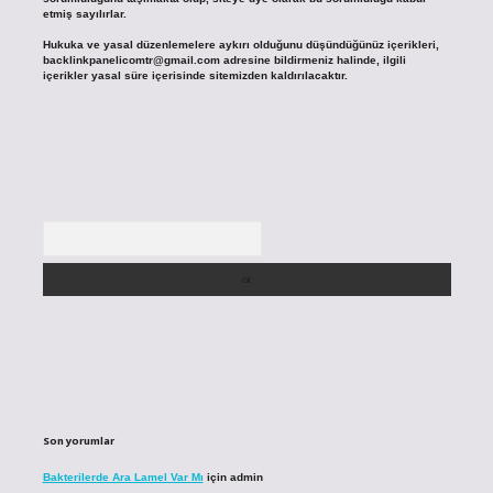
etmiş sayılırlar.
Hukuka ve yasal düzenlemelere aykırı olduğunu düşündüğünüz içerikleri,
backlinkpanelicomtr@gmail.com
adresine bildirmeniz halinde, ilgili
içerikler yasal süre içerisinde sitemizden kaldırılacaktır.
Arama
Son yorumlar
Bakterilerde Ara Lamel Var Mı
için
admin