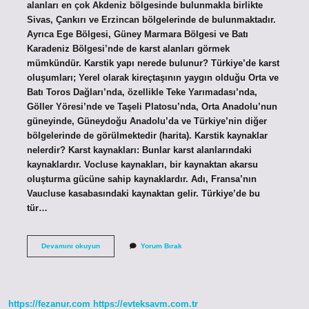
alanları en çok Akdeniz bölgesinde bulunmakla birlikte
Sivas, Çankırı ve Erzincan bölgelerinde de bulunmaktadır.
Ayrıca Ege Bölgesi, Güney Marmara Bölgesi ve Batı
Karadeniz Bölgesi’nde de karst alanları görmek
mümkündür. Karstik yapı nerede bulunur? Türkiye’de karst
oluşumları; Yerel olarak kireçtaşının yaygın olduğu Orta ve
Batı Toros Dağları’nda, özellikle Teke Yarımadası’nda,
Göller Yöresi’nde ve Taşeli Platosu’nda, Orta Anadolu’nun
güneyinde, Güneydoğu Anadolu’da ve Türkiye’nin diğer
bölgelerinde de görülmektedir (harita). Karstik kaynaklar
nelerdir? Karst kaynakları: Bunlar karst alanlarındaki
kaynaklardır. Vocluse kaynakları, bir kaynaktan akarsu
oluşturma gücüne sahip kaynaklardır. Adı, Fransa’nın
Vaucluse kasabasındaki kaynaktan gelir. Türkiye’de bu
tür…
Karstik
Devamını okuyun
Yorum Bırak
Kaynak
Nerede
Bulunur
https://fezanur.com
https://evteksavm.com.tr