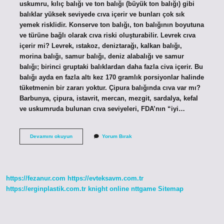
uskumru, kılıç balığı ve ton balığı (büyük ton balığı) gibi
balıklar yüksek seviyede cıva içerir ve bunları çok sık
yemek risklidir. Konserve ton balığı, ton balığının boyutuna
ve türüne bağlı olarak cıva riski oluşturabilir. Levrek cıva
içerir mi? Levrek, ıstakoz, deniztarağı, kalkan balığı,
morina balığı, samur balığı, deniz alabalığı ve samur
balığı; birinci gruptaki balıklardan daha fazla civa içerir. Bu
balığı ayda en fazla altı kez 170 gramlık porsiyonlar halinde
tüketmenin bir zararı yoktur. Çipura balığında cıva var mı?
Barbunya, çipura, istavrit, mercan, mezgit, sardalya, kefal
ve uskumruda bulunan cıva seviyeleri, FDA’nın “iyi…
Civa
Devamını okuyun
Yorum Bırak
Hangi
Balıkta
Var
https://fezanur.com
https://evteksavm.com.tr
https://erginplastik.com.tr
knight online
nttgame
Sitemap