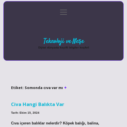
menüyü
Anasayfa
Gizlilik Politikası
Yasal Uyarı
aç
Hakkımızda
Teknoloji ve Neşe
Dijital dünyada keyifli bilgiler keşfet!
Etiket:
Somonda cıva var mı
Civa Hangi Balıkta Var
Tarih: Ekim 15, 2024
Cıva içeren balıklar nelerdir? Köpek balığı, balina,