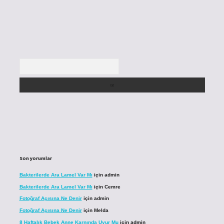
Arama
Son yorumlar
Bakterilerde Ara Lamel Var Mı
için
admin
Bakterilerde Ara Lamel Var Mı
için
Cemre
Fotoğraf Açısına Ne Denir
için
admin
Fotoğraf Açısına Ne Denir
için
Melda
8 Haftalık Bebek Anne Karnında Uyur Mu
için
admin