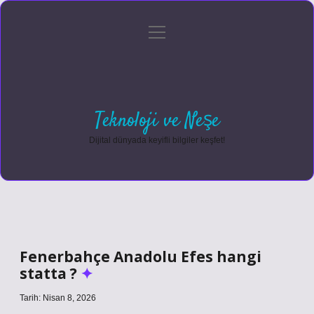
menüyü
Anasayfa
Gizlilik Politikası
Yasal Uyarı
aç
Hakkımızda
Teknoloji ve Neşe
Dijital dünyada keyifli bilgiler keşfet!
Fenerbahçe Anadolu Efes hangi
statta ?
Tarih: Nisan 8, 2026