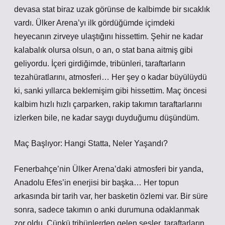
devasa stat biraz uzak görünse de kalbimde bir sıcaklık
vardı. Ülker Arena’yı ilk gördüğümde içimdeki
heyecanın zirveye ulaştığını hissettim. Şehir ne kadar
kalabalık olursa olsun, o an, o stat bana aitmiş gibi
geliyordu. İçeri girdiğimde, tribünleri, taraftarların
tezahüratlarını, atmosferi… Her şey o kadar büyülüydü
ki, sanki yıllarca beklemişim gibi hissettim. Maç öncesi
kalbim hızlı hızlı çarparken, rakip takımın taraftarlarını
izlerken bile, ne kadar saygı duyduğumu düşündüm.
Maç Başlıyor: Hangi Statta, Neler Yaşandı?
Fenerbahçe’nin Ülker Arena’daki atmosferi bir yanda,
Anadolu Efes’in enerjisi bir başka… Her topun
arkasında bir tarih var, her basketin özlemi var. Bir süre
sonra, sadece takımın o anki durumuna odaklanmak
zor oldu. Çünkü tribünlerden gelen sesler, taraftarların