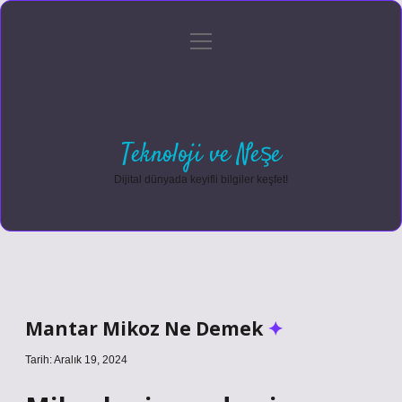
menüyü
Anasayfa
Gizlilik Politikası
Yasal Uyarı
aç
Hakkımızda
Teknoloji ve Neşe
Dijital dünyada keyifli bilgiler keşfet!
Mantar Mikoz Ne Demek
Tarih: Aralık 19, 2024